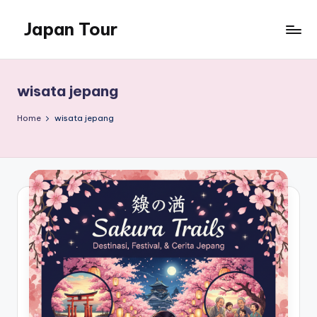
Japan Tour
Skip
to
wisata
content
jepang
yang
wisata jepang
menakjubkan
Home
wisata jepang