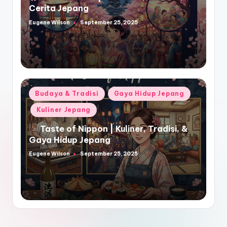
Cerita Jepang
Eugene Wilson
September 25, 2025
Posted
by
Posted
Budaya & Tradisi
Gaya Hidup Jepang
in
Kuliner Jepang
Taste of Nippon | Kuliner, Tradisi, &
Gaya Hidup Jepang
Eugene Wilson
September 25, 2025
Posted
by