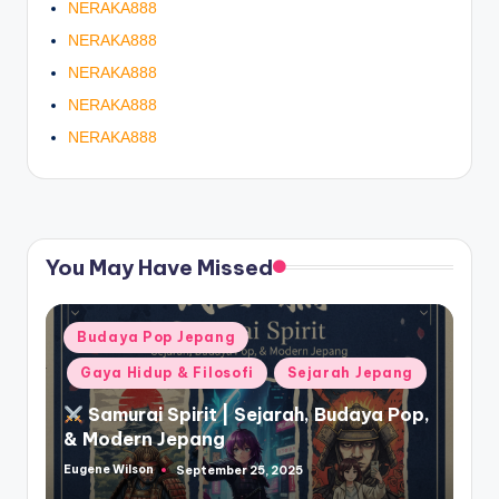
NERAKA888
NERAKA888
NERAKA888
NERAKA888
NERAKA888
You May Have Missed
Posted
Budaya Pop Jepang
in
Gaya Hidup & Filosofi
Sejarah Jepang
Samurai Spirit | Sejarah, Budaya Pop,
& Modern Jepang
Eugene Wilson
September 25, 2025
Posted
by