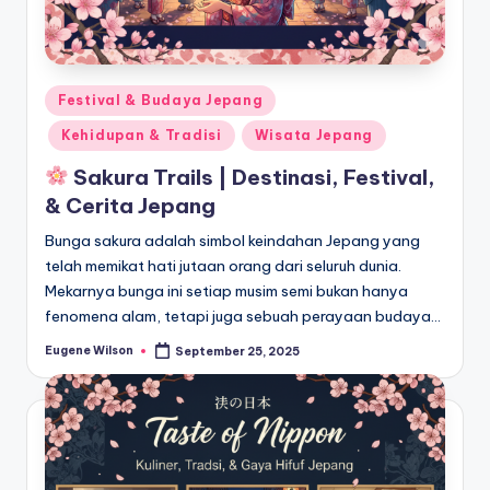
Posted
Festival & Budaya Jepang
in
Kehidupan & Tradisi
Wisata Jepang
Sakura Trails | Destinasi, Festival,
& Cerita Jepang
Bunga sakura adalah simbol keindahan Jepang yang
telah memikat hati jutaan orang dari seluruh dunia.
Mekarnya bunga ini setiap musim semi bukan hanya
fenomena alam, tetapi juga sebuah perayaan budaya…
Eugene Wilson
September 25, 2025
Posted
by