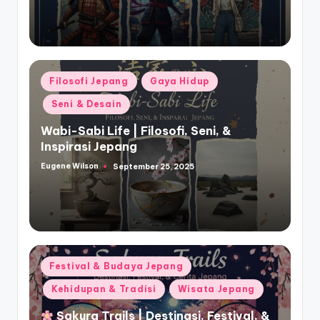
Posted
Filosofi Jepang
Gaya Hidup
in
Seni & Desain
Wabi-Sabi Life | Filosofi, Seni, &
Inspirasi Jepang
Eugene Wilson
September 25, 2025
Posted
by
Posted
Festival & Budaya Jepang
in
Kehidupan & Tradisi
Wisata Jepang
Sakura Trails | Destinasi, Festival, &