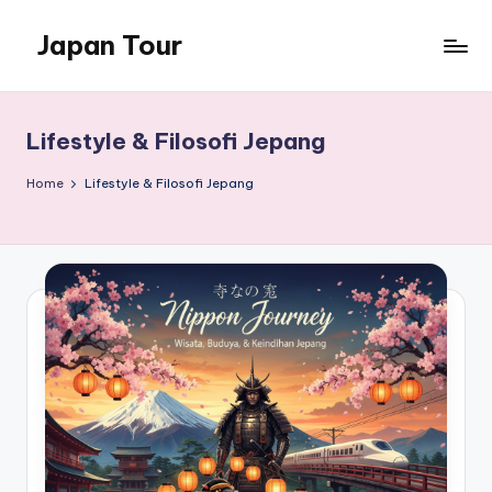
Japan Tour
Skip
to
wisata
content
jepang
yang
Lifestyle & Filosofi Jepang
menakjubkan
Home
Lifestyle & Filosofi Jepang