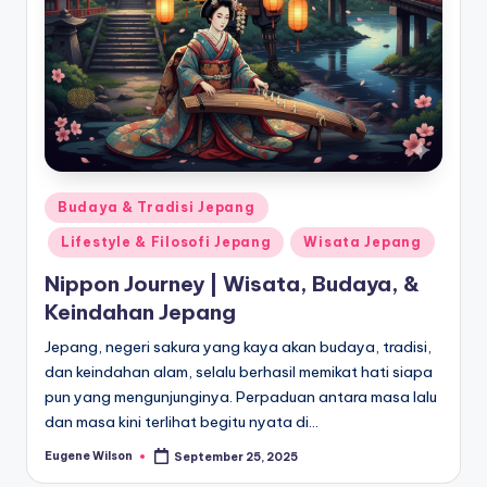
Posted
Budaya & Tradisi Jepang
in
Lifestyle & Filosofi Jepang
Wisata Jepang
Nippon Journey | Wisata, Budaya, &
Keindahan Jepang
Jepang, negeri sakura yang kaya akan budaya, tradisi,
dan keindahan alam, selalu berhasil memikat hati siapa
pun yang mengunjunginya. Perpaduan antara masa lalu
dan masa kini terlihat begitu nyata di…
Eugene Wilson
September 25, 2025
Posted
by