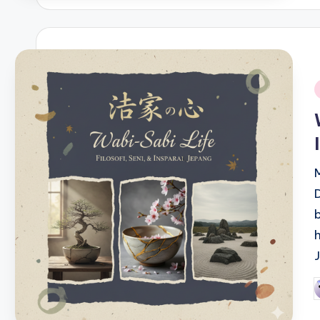
i
P
b