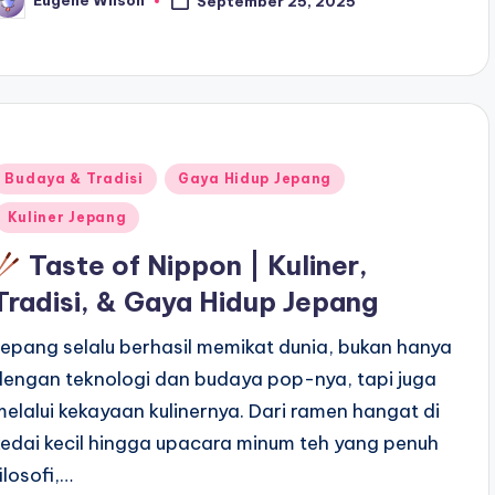
Eugene Wilson
September 25, 2025
osted
y
Posted
Budaya & Tradisi
Gaya Hidup Jepang
n
Kuliner Jepang
Taste of Nippon | Kuliner,
Tradisi, & Gaya Hidup Jepang
Jepang selalu berhasil memikat dunia, bukan hanya
dengan teknologi dan budaya pop-nya, tapi juga
melalui kekayaan kulinernya. Dari ramen hangat di
kedai kecil hingga upacara minum teh yang penuh
ilosofi,…