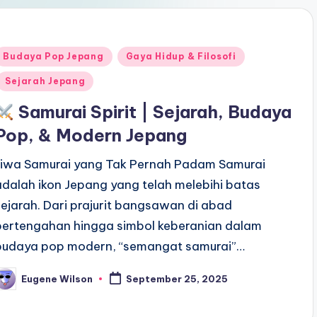
Posted
Budaya Pop Jepang
Gaya Hidup & Filosofi
n
Sejarah Jepang
Samurai Spirit | Sejarah, Budaya
Pop, & Modern Jepang
Jiwa Samurai yang Tak Pernah Padam Samurai
adalah ikon Jepang yang telah melebihi batas
sejarah. Dari prajurit bangsawan di abad
pertengahan hingga simbol keberanian dalam
budaya pop modern, “semangat samurai”…
Eugene Wilson
September 25, 2025
osted
y