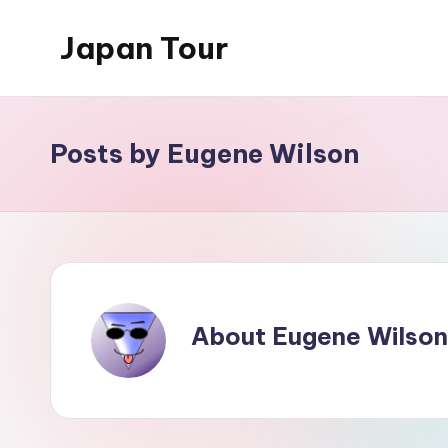
Japan Tour
Skip
to
wisata
content
jepang
yang
Posts by Eugene Wilson
menakjubkan
About Eugene Wilson