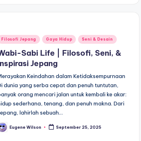
Posted
Filosofi Jepang
Gaya Hidup
Seni & Desain
n
Wabi-Sabi Life | Filosofi, Seni, &
Inspirasi Jepang
Merayakan Keindahan dalam Ketidaksempurnaan
Di dunia yang serba cepat dan penuh tuntutan,
banyak orang mencari jalan untuk kembali ke akar:
hidup sederhana, tenang, dan penuh makna. Dari
Jepang, lahirlah sebuah…
Eugene Wilson
September 25, 2025
osted
y