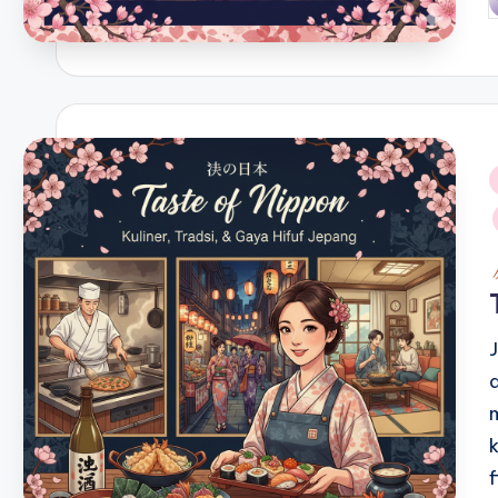
P
b
i
f