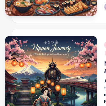
P
b
i