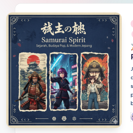
i
P
b