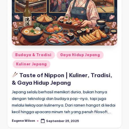
Posted
Budaya & Tradisi
Gaya Hidup Jepang
in
Kuliner Jepang
Taste of Nippon | Kuliner, Tradisi,
& Gaya Hidup Jepang
Jepang selalu berhasil memikat dunia, bukan hanya
dengan teknologi dan budaya pop-nya, tapi juga
melalui kekayaan kulinernya. Dari ramen hangat di kedai
kecil hingga upacara minum teh yang penuh filosofi,…
Eugene Wilson
September 25, 2025
Posted
by