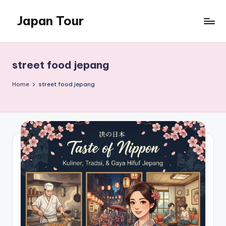
Japan Tour
Skip
to
wisata
content
jepang
yang
street food jepang
menakjubkan
Home
street food jepang