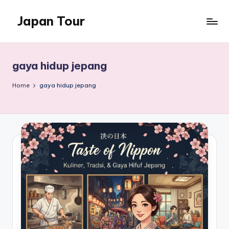
Japan Tour
Skip
to
wisata
content
jepang
yang
gaya hidup jepang
menakjubkan
Home
gaya hidup jepang