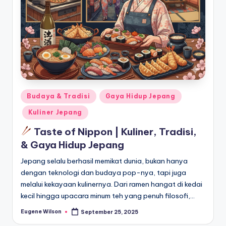
Posted
Budaya & Tradisi
Gaya Hidup Jepang
in
Kuliner Jepang
Taste of Nippon | Kuliner, Tradisi,
& Gaya Hidup Jepang
Jepang selalu berhasil memikat dunia, bukan hanya
dengan teknologi dan budaya pop-nya, tapi juga
melalui kekayaan kulinernya. Dari ramen hangat di kedai
kecil hingga upacara minum teh yang penuh filosofi,…
Eugene Wilson
September 25, 2025
Posted
by